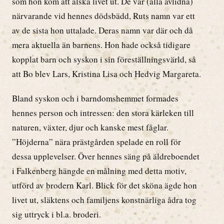
som hon kom att älska livet ut. De var (alla avlidna)
närvarande vid hennes dödsbädd, Ruts namn var ett
av de sista hon uttalade. Deras namn var där och då
mera aktuella än barnens. Hon hade också tidigare
kopplat barn och syskon i sin föreställningsvärld, så
att Bo blev Lars, Kristina Lisa och Hedvig Margareta.
Bland syskon och i barndomshemmet formades
hennes person och intressen: den stora kärleken till
naturen, växter, djur och kanske mest fåglar.
”Höjderna” nära prästgården spelade en roll för
dessa upplevelser. Över hennes säng på äldreboendet
i Falkenberg hängde en målning med detta motiv,
utförd av brodern Karl. Blick för det sköna ägde hon
livet ut, släktens och familjens konstnärliga ådra tog
sig uttryck i bl.a. broderi.