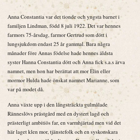
Anna Constantia var det tionde och yngsta barnet i
familjen Lindman, född 8 juli 1922. Det var hennes
farmors 75-årsdag, farmor Gertrud som dött i
lungsjukdom endast 25 år gammal. Bara några
månader före Annas födelse hade hennes äldsta
syster Hanna Constantia dött och Anna fick s.a.s ärva
namnet, men hon har berättat att mor Elin eller
mormor Hulda hade önskat namnet Marianne, som
var på modet då.
Anna växte upp i den långsträckta gulmålade
Ränneslövs prästgård med en dystert lagd och
prästerligt ambitiös far, en varmhjärtad men vid det
här laget klen mor, tjänstefolk och en syskonskara