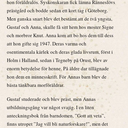
hon föräldralös. Syskonskaran fick lämna Ränneslövs
prästgård och bodde sedan ett kort tag i Göteborg.
Men ganska snart blev det bestämt att de två yngsta,
Gustaf och Anna, skulle få sitt hem hos moster Signe
och morbror Knut. Anna kom att bo hos dem till dess
att hon gifte sig 1947. Deras varma och
osentimentala kärlek och deras glada livsrum, först i
Holm i Halland, sedan i Tegneby på Orust, blev av
enorm betydelse för henne. På äldre dar tillägnade
hon dem en minnesskrift. För Annas barn blev de
bästa tänkbara morföräldrar.
Gustaf studerade och blev präst, men Annas
utbildningsgång var något svajig. I en liten
anteckningsbok från barndomen, ”Gott att veta”,
finns utropet ”Jag vill bli naturforskare!”, men det