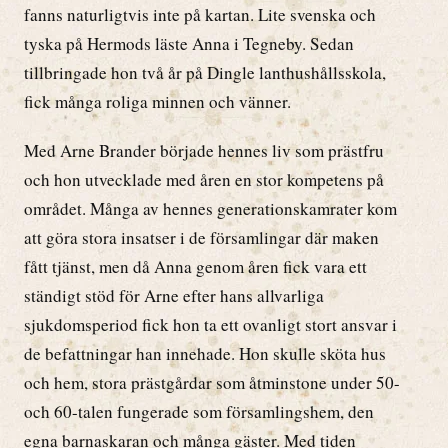
fanns naturligtvis inte på kartan. Lite svenska och
tyska på Hermods läste Anna i Tegneby. Sedan
tillbringade hon två år på Dingle lanthushållsskola,
fick många roliga minnen och vänner.
Med Arne Brander började hennes liv som prästfru
och hon utvecklade med åren en stor kompetens på
området. Många av hennes generationskamrater kom
att göra stora insatser i de församlingar där maken
fått tjänst, men då Anna genom åren fick vara ett
ständigt stöd för Arne efter hans allvarliga
sjukdomsperiod fick hon ta ett ovanligt stort ansvar i
de befattningar han innehade. Hon skulle sköta hus
och hem, stora prästgårdar som åtminstone under 50-
och 60-talen fungerade som församlingshem, den
egna barnaskaran och många gäster. Med tiden