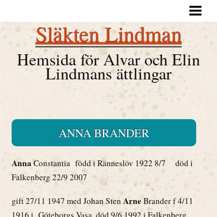
HEM
Släkten Lindman
SLÄKTKRÖNIKA
ALVAR OCH ELIN
Hemsida för Alvar och Elin
Lindmans ättlingar
LINDMANSANOR
NYBLOMSANOR
ÄTTLINGARNA
ANNA BRANDER
DIKTER, BREV
BILDER
Anna
Constantia född i Ränneslöv 1922 8/7 död i
SLÄKTFÖRENINGEN
Falkenberg 22/9 2007
LITTERATUR, SEVÄRDHETER
Arne
gift 27/11 1947 med Johan Sten
Brander f 4/11
1916 i Göteborgs Vasa, död 9/6 1992 i Falkenberg.