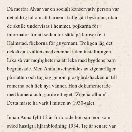
Då morfar Alvar var en socialt konservativ person var
det aldrig tal om att barnen skulle gå i byskolan, utan
de skulle undervisas i hemmet, pojkarna för
informator för att sedan fortsätta på läroverket i
Halmstad, flickorna för guvernant. Troligen låg det
också en kvalitetsmedvetenhet i den inställningen.
Lika så var möjligheterna att leka med bygdens barn
begränsade. Men Anna fascinerades av zigenarläger
på slätten och tog sig genom prästgårdshäcken ut till
romerna och fick nya vänner. Hon dokumenterade
med kamera och gjorde ett eget ”Zigenaralbum”.
Detta måste ha varit i mitten av 1930-talet.
Innan Anna fyllt 12 år förlorade hon sin mor, som
avled hastigt i hjärnblödning 1934. Tre år senare var