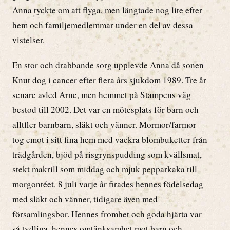
Anna tyckte om att flyga, men längtade nog lite efter
hem och familjemedlemmar under en del av dessa
vistelser.
En stor och drabbande sorg upplevde Anna då sonen
Knut dog i cancer efter flera års sjukdom 1989. Tre år
senare avled Arne, men hemmet på Stampens väg
bestod till 2002. Det var en mötesplats för barn och
alltfler barnbarn, släkt och vänner. Mormor/farmor
tog emot i sitt fina hem med vackra blombuketter från
trädgården, bjöd på risgrynspudding som kvällsmat,
stekt makrill som middag och mjuk pepparkaka till
morgontéet. 8 juli varje år firades hennes födelsedag
med släkt och vänner, tidigare även med
församlingsbor. Hennes fromhet och goda hjärta var
så tydliga, hennes omtänksamhet mot barn och