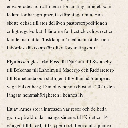
engagerades hon alltmera i församlingsarbetet, som
ledare för barngrupper, i syföreningar mm. Hon
skötte också till stor del även pastorsexpeditionen
enligt regelverket. I lådorna för bestick och servetter
kunde man hitta ”fusklappar” med namn ålder och
inbördes släktskap för olika församlingsbor.
Flyttlassen gick från Foss till Djurhult till Svenneby
till Bokenäs till Laholm till Madesjö och Riddaretorp
till Romelanda och slutligen till villan på Stampens
väg i Falkenberg. Den blev hennes bostad i 20 år, den
längsta hemmahörigheten i hennes liv.
Ett av Arnes stora intressen var resor och de båda
gjorde på äldre dar många sådana, till Kroatien 14
gånger, till Israel, till Cypern och flera andra platser.